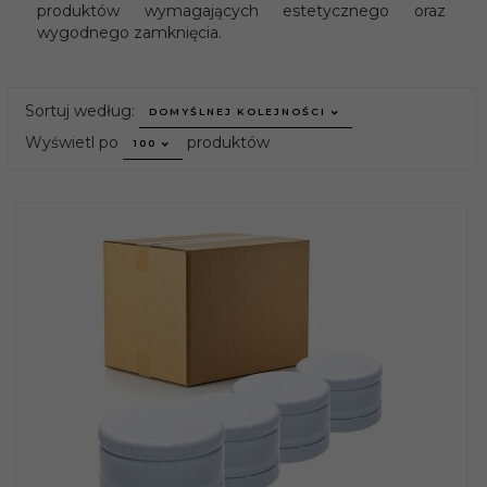
produktów wymagających estetycznego oraz
wygodnego zamknięcia.
sort
Sortuj według:
DOMYŚLNEJ KOLEJNOŚCI
pop
Wyświetl po
produktów
100