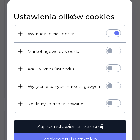
Ustawienia plików cookies
Wymagane ciasteczka
ZAKRĘTKI FI 28/18 GWINTOWANE
CZARNE - KARTON 4800 SZT
Cena za sztukę: 0.20 PLN
Marketingowe ciasteczka
960,
00
PLN*
* netto, bez podatku VAT
Analityczne ciasteczka
W zestawie: 4800 szt.
Wysyłanie danych marketingowych
Reklamy spersonalizowane
Zapisz ustawienia i zamknij
Zaakceptuj wszystkie