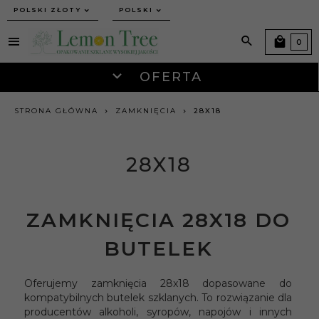
currency_h
POLSKI ZŁOTY
POLSKI
0
OFERTA
STRONA GŁÓWNA
ZAMKNIĘCIA
28X18
28X18
ZAMKNIĘCIA 28X18 DO
BUTELEK
Oferujemy zamknięcia 28x18 dopasowane do
kompatybilnych butelek szklanych. To rozwiązanie dla
producentów alkoholi, syropów, napojów i innych