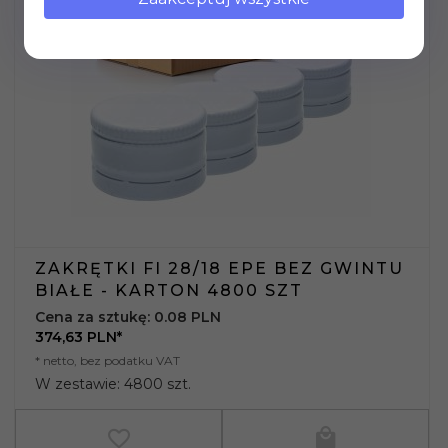
ZAKRĘTKI FI 28/18 EPE BEZ GWINTU
BIAŁE - KARTON 4800 SZT
Cena za sztukę: 0.08 PLN
374,
63
PLN*
* netto, bez podatku VAT
W zestawie: 4800 szt.