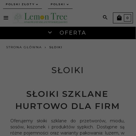
currency_h
POLSKI ZŁOTY
POLSKI
0
OFERTA
STRONA GŁÓWNA
SŁOIKI
SŁOIKI
SŁOIKI SZKLANE
HURTOWO DLA FIRM
Oferujemy słoiki szklane do przetworów, miodu,
sosów, kiszonek i produktów sypkich. Dostępne są
różne pojemności oraz warianty pakowania: luzem, w