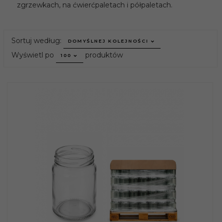
zgrzewkach, na ćwierćpaletach i półpaletach.
sort
Sortuj według:
DOMYŚLNEJ KOLEJNOŚCI
pop
Wyświetl po
produktów
100