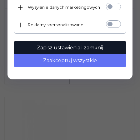
Wysyłanie danych marketingowych
VGA SŁOIK 135ML TO63 -
ĆWIERĆPALETA 1043 SZT (W
Reklamy spersonalizowane
ZGRZEWKACH)
Cena za sztukę: 0.55 PLN
569,
48
PLN*
Zapisz ustawienia i zamknij
* netto, bez podatku VAT
W zestawie: 1043 szt.
Zaakceptuj wszystkie