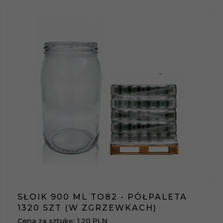
SŁOIK 900 ML TO82 - PÓŁPALETA
1320 SZT (W ZGRZEWKACH)
Cena za sztukę: 1.20 PLN