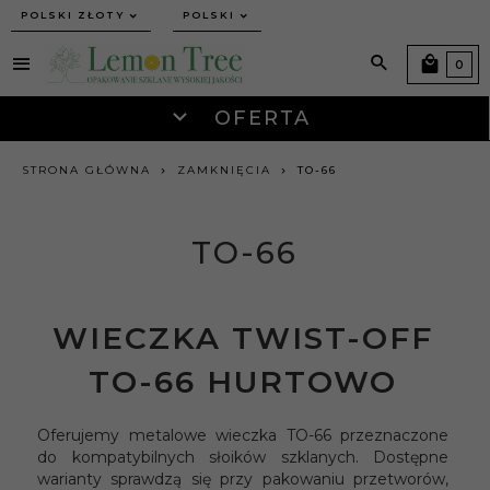
currency_h
POLSKI ZŁOTY
POLSKI
0
OFERTA
STRONA GŁÓWNA
ZAMKNIĘCIA
TO-66
TO-66
WIECZKA TWIST-OFF
TO-66 HURTOWO
Oferujemy metalowe wieczka TO-66 przeznaczone
do kompatybilnych słoików szklanych. Dostępne
warianty sprawdzą się przy pakowaniu przetworów,