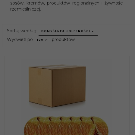
sosów, kremów, produktów regionalnych i żywności
rzemieślniczej.
sort
Sortuj według:
DOMYŚLNEJ KOLEJNOŚCI
pop
Wyświetl po
produktów
100