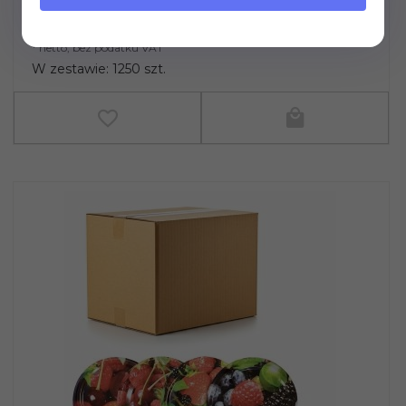
Cena za sztukę: 0.24 PLN
294,
72
PLN*
* netto, bez podatku VAT
W zestawie: 1250 szt.