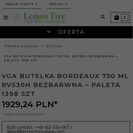
currency_h
POLSKI ZŁOTY
POLSKI
0
OFERTA
STRONA GŁÓWNA
BUTELKI
VGA BUTELKA BORDEAUX 750 ML BVS30H BEZBARWNA –
PALETA 1398 SZT
VGA BUTELKA BORDEAUX 750 ML
BVS30H BEZBARWNA – PALETA
1398 SZT
1929,
24
PLN*
* netto, bez podatku VAT
B2B contact: +48 453 034 667 /
sklep@lemontreeglass.com