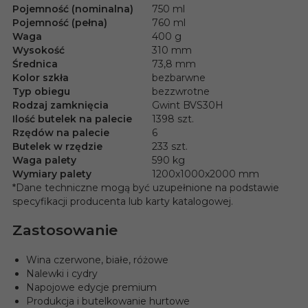
Pojemność (nominalna)
750 ml
Pojemność (pełna)
760 ml
Waga
400 g
Wysokość
310 mm
Średnica
73,8 mm
Kolor szkła
bezbarwne
Typ obiegu
bezzwrotne
Rodzaj zamknięcia
Gwint BVS30H
Ilość butelek na palecie
1398 szt.
Rzędów na palecie
6
Butelek w rzędzie
233 szt.
Waga palety
590 kg
Wymiary palety
1200x1000x2000 mm
*Dane techniczne mogą być uzupełnione na podstawie
specyfikacji producenta lub karty katalogowej.
Zastosowanie
Wina czerwone, białe, różowe
Nalewki i cydry
Napojowe edycje premium
Produkcja i butelkowanie hurtowe