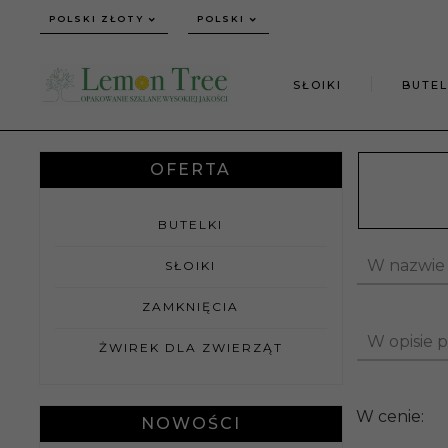
currency_h
POLSKI ZŁOTY
POLSKI
SŁOIKI
BUTEL
OFERTA
BUTELKI
W nazwie
SŁOIKI
ZAMKNIĘCIA
W opisie 
ŻWIREK DLA ZWIERZĄT
W cenie:
NOWOŚCI