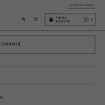
MOJE KONTO
TWÓJ
...
0
KOSZYK:
ZUKANIE
LN