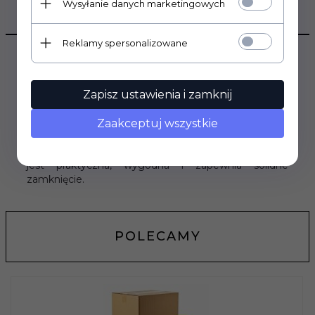
Wysyłanie danych marketingowych
OPIS PRODUKTU
Reklamy spersonalizowane
Zakrętka gwintowana 28/18 mm – kolor złoty
Złota zakrętka gwintowana 28/18 mm to eleganckie
Zapisz ustawienia i zamknij
zamknięcie, które podkreśla estetykę gotowego
produktu. Doskonale komponuje się z butelkami
Zaakceptuj wszystkie
przeznaczonymi na wyroby premium.
Produkt nadaje się do zamykania butelek z sokami,
syropami, nalewkami oraz innymi płynami. Zakrętka
jest praktyczna, wygodna i zapewnia solidne
zamknięcie.
POLECAMY