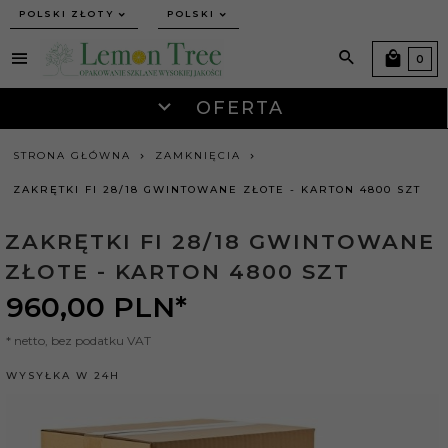
currency_h
POLSKI ZŁOTY
POLSKI
0
OFERTA
STRONA GŁÓWNA
ZAMKNIĘCIA
ZAKRĘTKI FI 28/18 GWINTOWANE ZŁOTE - KARTON 4800 SZT
ZAKRĘTKI FI 28/18 GWINTOWANE
ZŁOTE - KARTON 4800 SZT
960,
00
PLN*
* netto, bez podatku VAT
WYSYŁKA W 24H