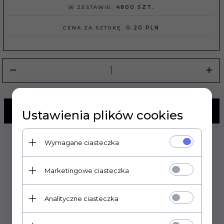
W ZESTAWIE:
4800 SZT.
CENA ZA SZTUKĘ:
0.20 PLN
KUP TERAZ!
Ustawienia plików cookies
Wymagane ciasteczka
Marketingowe ciasteczka
Analityczne ciasteczka