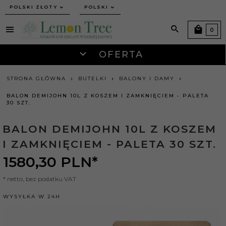
currency_h
POLSKI ZŁOTY
POLSKI
0
OFERTA
STRONA GŁÓWNA
BUTELKI
BALONY I DAMY
BALON DEMIJOHN 10L Z KOSZEM I ZAMKNIĘCIEM - PALETA
30 SZT.
BALON DEMIJOHN 10L Z KOSZEM
I ZAMKNIĘCIEM - PALETA 30 SZT.
1580,
30
PLN*
* netto, bez podatku VAT
WYSYŁKA W 24H