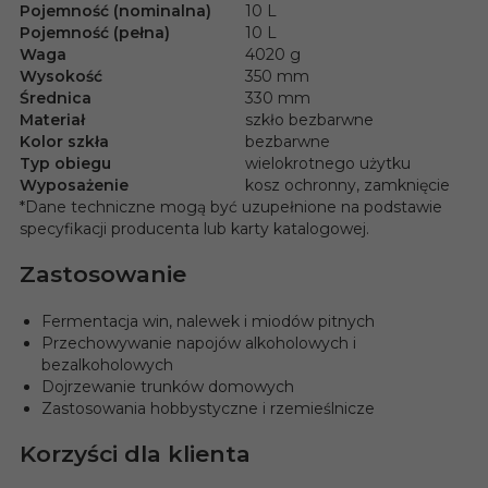
Pojemność (nominalna)
10 L
Pojemność (pełna)
10 L
Waga
4020 g
Wysokość
350 mm
Średnica
330 mm
Materiał
szkło bezbarwne
Kolor szkła
bezbarwne
Typ obiegu
wielokrotnego użytku
Wyposażenie
kosz ochronny, zamknięcie
*Dane techniczne mogą być uzupełnione na podstawie
specyfikacji producenta lub karty katalogowej.
Zastosowanie
Fermentacja win, nalewek i miodów pitnych
Przechowywanie napojów alkoholowych i
bezalkoholowych
Dojrzewanie trunków domowych
Zastosowania hobbystyczne i rzemieślnicze
Korzyści dla klienta